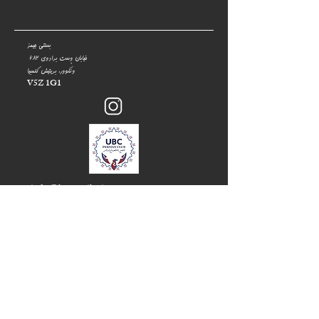
بستنی جیمز
۶۸۲ خیابان وِست برادوی
ونکوور، بریتیش کلمبیا
V5Z 1G1
:
info@bastanibyjames.com
ایمیل
ساعات کار:
جمعه: ۷ صبح تا ۱۰ شب
شنبه: ۸ صبح تا ۱۰ شب
یکشنبه: ۸ صبح تا ۱۰ شب
دوشنبه تا پنج‌شنبه: ۷ صبح تا ۱۰ شب
©۲۰۲۵ ژلاتو اثر جیمز
تمامی حقوق محفوظ است